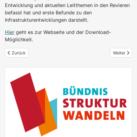
Entwicklung und aktuellen Leitthemen in den Revieren
befasst hat und erste Befunde zu den
Infrastrukturentwicklungen darstellt.
Hier
geht es zur Webseite und der Download-
Möglichkeit.
Vorheriger Beitrag: ZusammenWachsen – Engagiert im Revier
Nächster Be
Zurück
Weiter