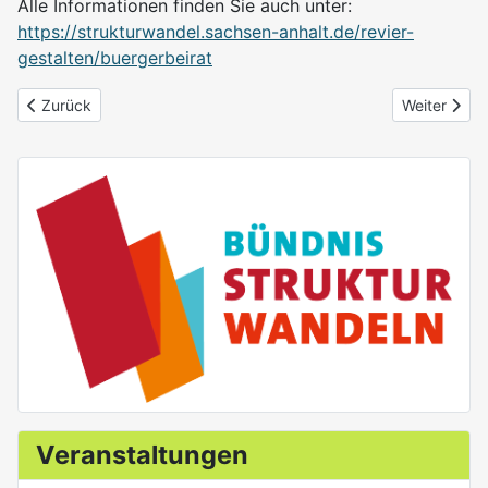
Alle Informationen finden Sie auch unter:
https://strukturwandel.sachsen-anhalt.de/revier-
gestalten/buergerbeirat
Vorheriger Beitrag: Regionalgipfel "Engagiert für Klimaschutz"
Nächster Bei
Zurück
Weiter
Veranstaltungen