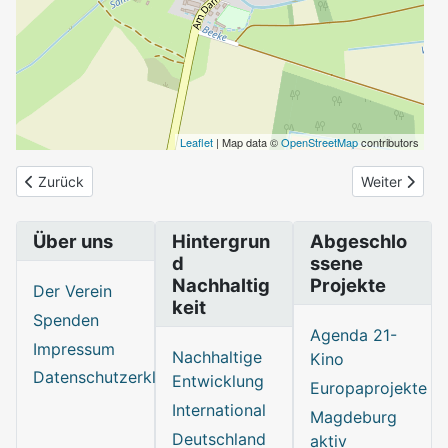
Leaflet
| Map data ©
OpenStreetMap
contributors
Zurück
Weiter
Über uns
Hintergrun
Abgeschlo
d
ssene
Nachhaltig
Projekte
Der Verein
keit
Spenden
Agenda 21-
Impressum
Nachhaltige
Kino
Datenschutzerklärung
Entwicklung
Europaprojekte
International
Magdeburg
Deutschland
aktiv