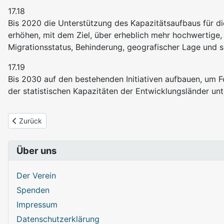
17.18
Bis 2020 die Unterstützung des Kapazitätsaufbaus für di
erhöhen, mit dem Ziel, über erheblich mehr hochwertige, 
Migrationsstatus, Behinderung, geografischer Lage und s
17.19
Bis 2030 auf den bestehenden Initiativen aufbauen, um F
der statistischen Kapazitäten der Entwicklungsländer un
Vorheriger Beitrag: Ziel 16: Frieden, Gerechtigkeit und starke Inst
Zurück
Über uns
Der Verein
Spenden
Impressum
Datenschutzerklärung